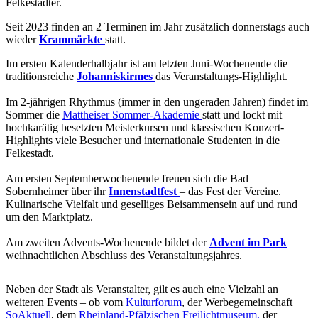
Felkestädter.
Seit 2023 finden an 2 Terminen im Jahr zusätzlich donnerstags auch
wieder
Krammärkte
statt.
Im ersten Kalenderhalbjahr ist am letzten Juni-Wochenende die
traditionsreiche
Johanniskirmes
das Veranstaltungs-Highlight.
Im 2-jährigen Rhythmus (immer in den ungeraden Jahren) findet im
Sommer die
Mattheiser Sommer-Akademie
statt und lockt mit
hochkarätig besetzten Meisterkursen und klassischen Konzert-
Highlights viele Besucher und internationale Studenten in die
Felkestadt.
Am ersten Septemberwochenende freuen sich die Bad
Sobernheimer über ihr
Innenstadtfest
– das Fest der Vereine.
Kulinarische Vielfalt und geselliges Beisammensein auf und rund
um den Marktplatz.
Am zweiten Advents-Wochenende bildet der
Advent im Park
weihnachtlichen Abschluss des Veranstaltungsjahres.
Neben der Stadt als Veranstalter, gilt es auch eine Vielzahl an
weiteren Events – ob vom
Kulturforum
, der Werbegemeinschaft
SoAktuell
, dem
Rheinland-Pfälzischen Freilichtmuseum,
der